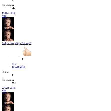
Просмотры
2K
19 Окт 2019
Visc
Early access
King's Bounty II
1
Visc
15 Авг 2019
Ответы
1
Просмотры
1K
22 Авг 2019
Visc