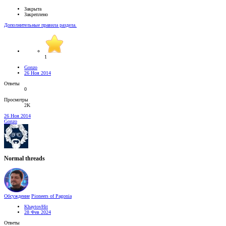
Закрыта
Закреплено
Дополнительные правила раздела.
1
Gonzo
26 Ноя 2014
Ответы
0
Просмотры
2K
26 Ноя 2014
Gonzo
Normal threads
Обсуждение
Pioneers of Pagonia
KhaytovHit
28 Фев 2024
Ответы