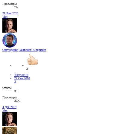
Просмотры
7K
21 Янв 2020
Visc
Обсуждение
Pathfinder: Kingmaker
2
KhaytovHit
27 Сен 2018
2
Ответы
35
Просмотры
20K
4 Дек 2019
Visc