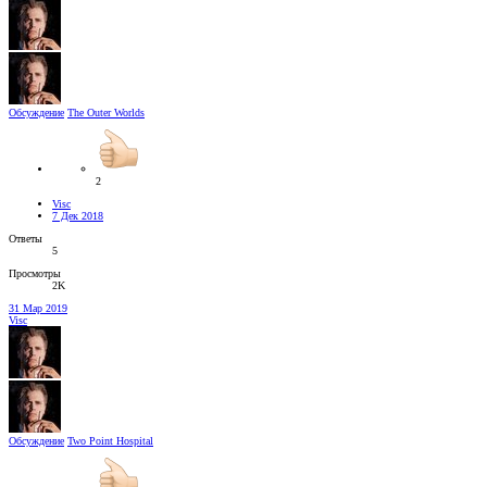
Обсуждение
The Outer Worlds
2
Visc
7 Дек 2018
Ответы
5
Просмотры
2K
31 Мар 2019
Visc
Обсуждение
Two Point Hospital