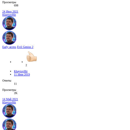
Просмотры
698
24 Июл 2021
KhaytovHit
Early access
Evil Genius 2
2
KhaytovHit
11 Июн 2019
Ответы
11
Просмотры
2K
14 Май 2021
KhaytovHit