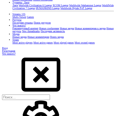
Турниры, Лиги
Лиги
Worlwide Civilization 6 League
XCOM League
Worldwide Warhammer League
WorldWide
Civilization 7 League
HUMANKIND League
Worldwide Hytale PvP League
Streams
135
Multi-Viewer
Games
Ресурсы
Последние отзывы
Поиск ресурсов
Что нового?
Рекомендуемый контент
Новые сообщения
Новые медиа
Новые комментарии к медиа
Новые
ресурсы
New threadmarks
Последняя активность
Медиа
Новые медиа
Новые комментарии
Поиск медиа
Steam
Most active players
Most active games
Most played games
Most owned games
Вход
Регистрация
Что нового?