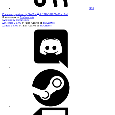
RSS
®
Community platform by XenForo
© 2010-2026 XenForo Ltd.
Локализация от
XenForo.Info
|
Add-ons by ThemeHouse
XenTorneo 2 PRO
© Jason Axelrod of
8WAYRUN
XenRio 2 PRO
© Jason Axelrod of
8WAYRUN