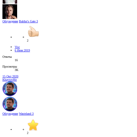
Обсуждение
Baldur's Gate 3
2
Visc
6 Июн 2019
Ответы
16
Просмотры
3K
15 Окт 2020
KhaytovHit
Обсуждение
Wasteland 3
2