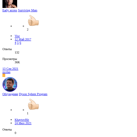
Early access
Surviving Mars
2
Visc
12 Май 2017
4
5
6
Ответы
132
Просмотры
36K
13 Сен 2021
mcdan
M
Обсуждение
Dyson Sphere Program
1
KhaytovHit
24 Июл 2021
Ответы
0