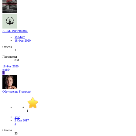
A.I.M. War Protocol
MiMi77
18 Фев 2020
Ответы
1
Просмотры
834
18 Фев 2020
club54
C
Обсуждение
Frostpunk
1
Visc
2 Сен 2017
2
Ответы
33