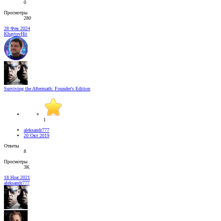
0
Просмотры
280
28 Фев 2024
KhaytovHit
Surviving the Aftermath: Founder's Edition
1
aleksandr777
20 Окт 2019
Ответы
8
Просмотры
3K
18 Ноя 2021
aleksandr777