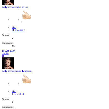
Early access
Empire of Sin
2
Visc
11 Июн 2019
Ответы
5
Просмотры
2K
19 Авг 2019
club54
C
Early access
Distant Kingdoms
1
Visc
9 Июл 2019
Ответы
0
Просмотры