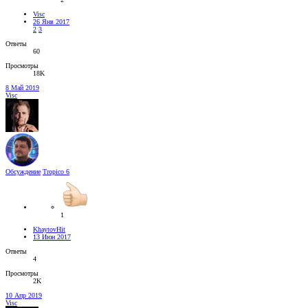
Visc
26 Янв 2017
2
3
Ответы
60
Просмотры
18K
8 Май 2019
Visc
Обсуждение
Tropico 6
1
KhaytovHit
13 Июн 2017
Ответы
4
Просмотры
2K
10 Апр 2019
Visc