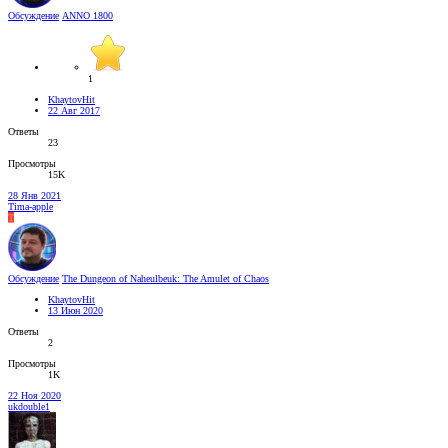
Обсуждение
ANNO 1800
1
KhaytovHit
22 Авг 2017
Ответы
23
Просмотры
15K
28 Янв 2021
Tima-apple
T
Обсуждение
The Dungeon of Naheulbeuk: The Amulet of Chaos
KhaytovHit
13 Июн 2020
Ответы
2
Просмотры
1K
22 Ноя 2020
ukdouble1