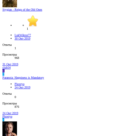
Stygian - Reign of the Old Ones
1
LukWiktor77
30 Окт 2019
Ответы
1
Просмотры
968
31 Окт 2019
club54
C
P
Paranoia: Happiness is Mandatory
Pkostya
24 Окт 2019
Ответы
0
Просмотры
876
24 Окт 2019
Pkostya
P