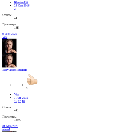
KhaytovHit
28 Сен 2016
2
Ответы
44
Просмотры
13K
9 Июн 2020
Visc
Early access
Stellaris
3
Visc
7 Авг 2015
16
17
18
Ответы
441
Просмотры
139K
31 Мар 2020
artem1