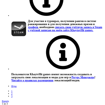
Для участия в турнирах, получении рангов в системе
ранжирования и для получения денежных призов и
трофеев
, необходимо
связать свою учётную запись в Steam
с учётной записью на моём сайте KhaytovHit games.
Пользователи KhaytvHit games имеют возможность создавать и
загружать свои локализации и моды для игр в
Ресурс Менеджере
!
Читайте о правилах размещения
локализаций\модов.
Игры
1
2
3
Вперёд
1 из 3