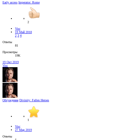
Early access
Imperator: Rome
2
Visc
19 Май 2018
2
3
4
Ответы
81
Просмотры
19K
19 Окт 2019
Visc
Обсуждение
Divinity: Fallen Heroes
1
Visc
27 Мар 2019
Ответы
5