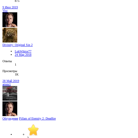
875
9 Июл 2019
Visc
Divinity: Original Sin 2
LukWiktor77
24 Мар 2018
Ответы
1
Просмотры
1K
28 Май 2019
artem1
Обсуждение
Pillars of Eternity 2: Deadfire
2