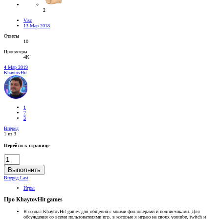
2
Visc
13 Мар 2018
Ответы
10
Просмотры
4K
4 Мар 2019
KhaytovHit
1
2
3
Вперёд
1 из 3
Перейти к странице
Выполнить
Вперёд
Last
Игры
Про KhaytovHit games
Я создал KhaytovHit games для общения с моими фолловерами и подписчиками. Для
обсуждения со всеми пользователями игр, в которые я играю на своих youtube, twitch и