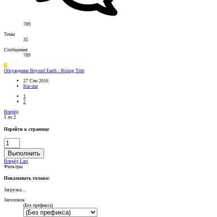
789
Темы
35
Сообщения
789
K
Обсуждение
Beyond Earth - Rising Tide
27 Сен 2016
Kur-zaz
1
2
Вперёд
1 из 2
Перейти к странице
Выполнить
Вперёд
Last
Фильтры
Показывать только:
Загрузка…
Заголовок
(Без префикса)