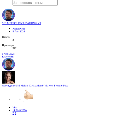
SID MEIER'S CIVILIZATION® VII
KhaytovHit
5 Авг 2024
Ответы
3
Просмотры
372
5 Фев 2025
KhaytovHit
Обсуждение
Sid Meier's Civilization® VI: New Frontier Pass
3
Visc
11 Май 2020
2
3