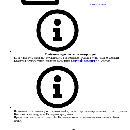
Создать тему
Требуются журналисты и модераторы!
Если у Вас есть желание поучаствовать в интересном проекте и стать частью команды
KhaytovHit games, тогда напишите сообщение в
личной переписке
с Gonanda.
На данном сайте используются файлы cookie, чтобы персонализировать контент и сохранить
Ваш вход в систему, если Вы зарегистрируетесь.
Продолжая использовать этот сайт, Вы соглашаетесь на использование наших файлов
cookie.