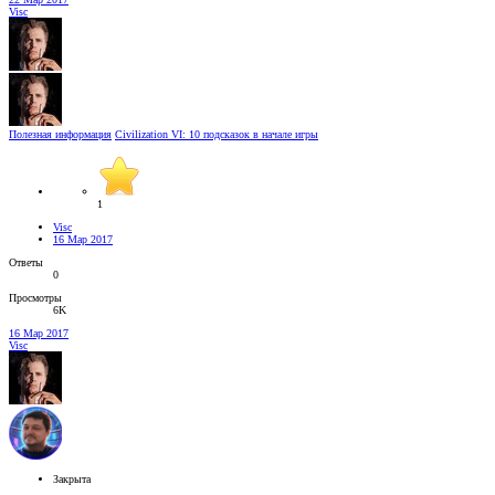
Visc
Полезная информация
Civilization VI: 10 подсказок в начале игры
1
Visc
16 Мар 2017
Ответы
0
Просмотры
6K
16 Мар 2017
Visc
Закрыта