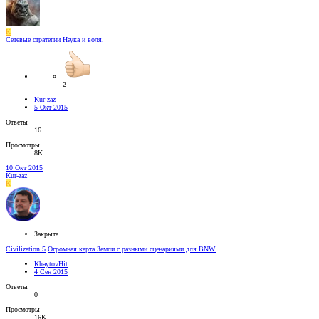
K
Сетевые стратегии
Наука и воля.
2
Kur-zaz
5 Окт 2015
Ответы
16
Просмотры
8K
10 Окт 2015
Kur-zaz
K
Закрыта
Civilization 5
Огромная карта Земли с разными сценариями для BNW.
KhaytovHit
4 Сен 2015
Ответы
0
Просмотры
16K