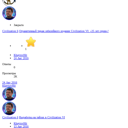
Закрыта
Civilization 6
Ограниченный тираж юбилейного издания Civilization VI: «25 лет серии»!
1
KhaytovHit
24 Авг 2016
Ответы
0
Просмотры
2K
24 Авг 2016
KhaytovHit
Civilization 6
Выработка на тайлах в Civilization VI
KhaytovHit
13 Авг 2016