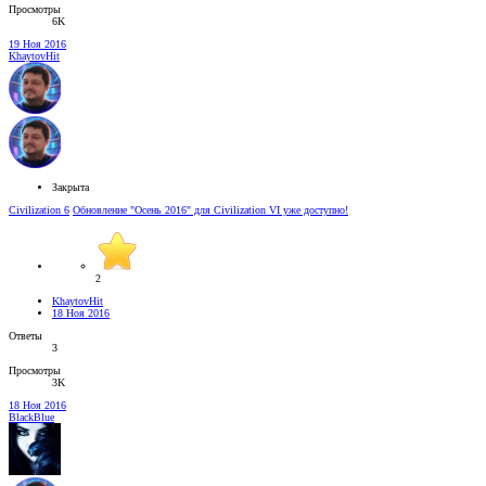
Просмотры
6K
19 Ноя 2016
KhaytovHit
Закрыта
Civilization 6
Обновление "Осень 2016" для Civilization VI уже доступно!
2
KhaytovHit
18 Ноя 2016
Ответы
3
Просмотры
3K
18 Ноя 2016
BlackBlue