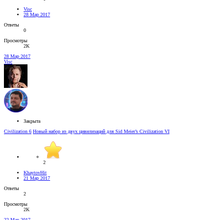
Visc
28 Мар 2017
Ответы
0
Просмотры
2K
28 Мар 2017
Visc
Закрыта
Civilization 6
Новый набор из двух цивилизаций для Sid Meier’s Civilization VI
2
KhaytovHit
21 Мар 2017
Ответы
2
Просмотры
2K
22 Мар 2017