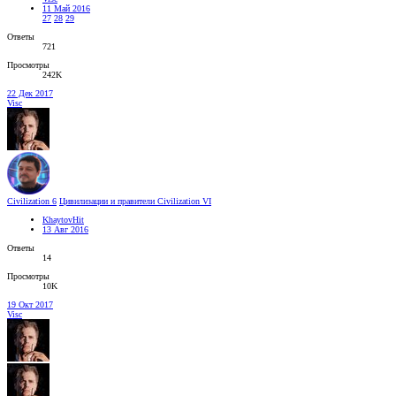
11 Май 2016
27
28
29
Ответы
721
Просмотры
242K
22 Дек 2017
Visc
Civilization 6
Цивилизации и правители Civilization VI
KhaytovHit
13 Авг 2016
Ответы
14
Просмотры
10K
19 Окт 2017
Visc