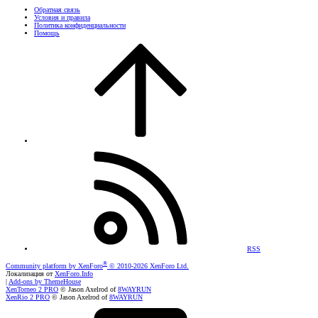
Обратная связь
Условия и правила
Политика конфиденциальности
Помощь
RSS
®
Community platform by XenForo
© 2010-2026 XenForo Ltd.
Локализация от
XenForo.Info
|
Add-ons by ThemeHouse
XenTorneo 2 PRO
© Jason Axelrod of
8WAYRUN
XenRio 2 PRO
© Jason Axelrod of
8WAYRUN