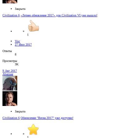
Закрыта
Civilization 6
«Летнее обновление 2017» для Civilization VI уже вышло!
1
Visc
27 Июл 2017
Ответы
8
Просмотры
3K
9 Авг 2017
Abazzaar
Закрыта
Civilization 6
Обновление "Весна 2017" уже доступно!
1