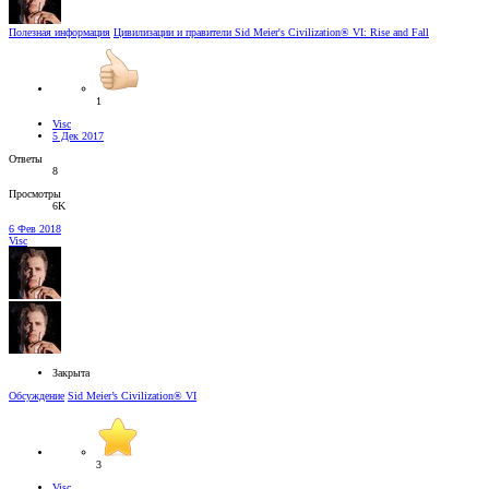
Полезная информация
Цивилизации и правители Sid Meier's Civilization® VI: Rise and Fall
1
Visc
5 Дек 2017
Ответы
8
Просмотры
6K
6 Фев 2018
Visc
Закрыта
Обсуждение
Sid Meier’s Civilization® VI
3
Visc