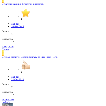
K
Стратегии развития
Стратегии в пределах.
1
Kur-zaz
10 Фев 2016
Ответы
1
Просмотры
3K
2 Мар 2016
Kur-zaz
K
K
Сетевые стратегии
Экспериментальная игра через Честь.
2
Kur-zaz
22 Окт 2015
Ответы
7
Просмотры
3K
25 Окт 2015
mad-ork