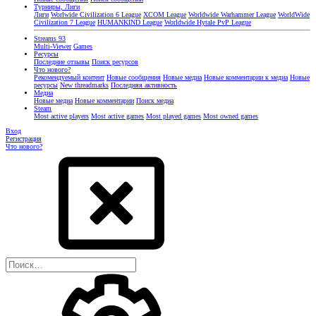
Турниры, Лиги
Лиги
Worlwide Civilization 6 League
XCOM League
Worldwide Warhammer League
WorldWide
Civilization 7 League
HUMANKIND League
Worldwide Hytale PvP League
Streams
93
Multi-Viewer
Games
Ресурсы
Последние отзывы
Поиск ресурсов
Что нового?
Рекомендуемый контент
Новые сообщения
Новые медиа
Новые комментарии к медиа
Новые
ресурсы
New threadmarks
Последняя активность
Медиа
Новые медиа
Новые комментарии
Поиск медиа
Steam
Most active players
Most active games
Most played games
Most owned games
Вход
Регистрация
Что нового?