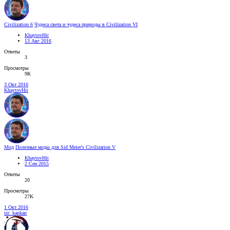
Civilization 6
Чудеса света и чудеса природы в Civilization VI
KhaytovHit
13 Авг 2016
Ответы
3
Просмотры
9K
3 Окт 2016
KhaytovHit
Мод
Полезные моды для Sid Meier's Civilization V
KhaytovHit
2 Сен 2015
Ответы
20
Просмотры
27K
1 Окт 2016
sic_kapkan