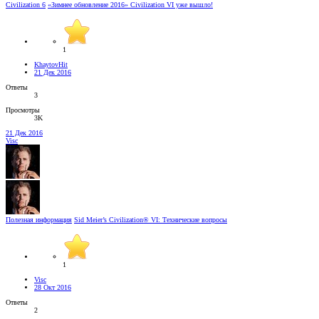
Civilization 6
«Зимнее обновление 2016» Civilization VI уже вышло!
1
KhaytovHit
21 Дек 2016
Ответы
3
Просмотры
3K
21 Дек 2016
Visc
Полезная информация
Sid Meier’s Civilization® VI: Технические вопросы
1
Visc
28 Окт 2016
Ответы
2