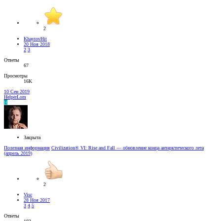
2
KhaytovHit
20 Ноя 2018
2
3
Ответы
67
Просмотры
16K
10 Сен 2019
HelperLom
H
Закрыта
Полезная информация
Civilization® VI: Rise and Fall — обновление конца антарктического лета
(апрель 2019)
2
Visc
28 Ноя 2017
3
4
5
Ответы