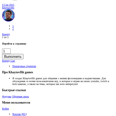
4 Сен 2015
KhaytovHit
1
2
Вперёд
1 из 2
Перейти к странице
Выполнить
Вперёд
Last
Пошаговые стратегии
Про KhaytovHit games
Я создал KhaytovHit games для общения с моими фолловерами и подписчиками. Для
обсуждения со всеми пользователями игр, в которые я играю на своих youtube, twitch и
kick каналах, а также на темы, которые нас всех интересуют.
Быстрые ссылки
Форумы
Обратная связь
Меню пользователя
Войти
Russian (RU)