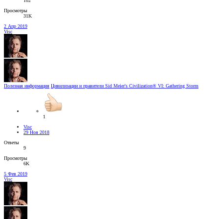
102
Просмотры
31K
2 Апр 2019
Visc
Полезная информация
Цивилизации и правители Sid Meier's Civilization® VI: Gathering Storm
1
Visc
29 Ноя 2018
Ответы
9
Просмотры
6K
5 Фев 2019
Visc