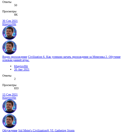
Ответы
50
Просмотры
8K
30 Сен 2021
KhaytovHit
Видео прохождение
Civilization 6. Как успешно начать прохождение за Менелика 2. Обучение
основам ранней игры.
KhaytovHit
20 Авг 2021
Ответы
2
Просмотры
833
13 Сен 2021
KhaytovHit
Обсуждение
Sid Meier's Civilization® VI: Gathering Storm