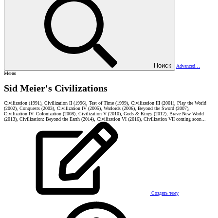
Поиск
Advanced…
Меню
Sid Meier's Civilizations
Civilization (1991), Civilization II (1996), Test of Time (1999), Civilization III (2001), Play the World
(2002), Conquests (2003), Civilization IV (2005), Warlords (2006), Beyond the Sword (2007),
Civilization IV: Colonization (2008), Civilization V (2010), Gods & Kings (2012), Brave New World
(2013), Civilization: Beyond the Earth (2014), Civilization VI (2016), Civilization VII coming soon...
Создать тему