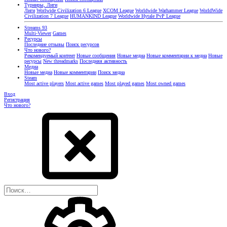
Турниры, Лиги
Лиги
Worlwide Civilization 6 League
XCOM League
Worldwide Warhammer League
WorldWide
Civilization 7 League
HUMANKIND League
Worldwide Hytale PvP League
Streams
93
Multi-Viewer
Games
Ресурсы
Последние отзывы
Поиск ресурсов
Что нового?
Рекомендуемый контент
Новые сообщения
Новые медиа
Новые комментарии к медиа
Новые
ресурсы
New threadmarks
Последняя активность
Медиа
Новые медиа
Новые комментарии
Поиск медиа
Steam
Most active players
Most active games
Most played games
Most owned games
Вход
Регистрация
Что нового?