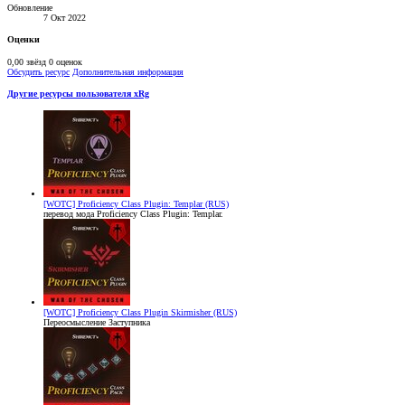
Обновление
7 Окт 2022
Оценки
0,00 звёзд
0 оценок
Обсудить ресурс
Дополнительная информация
Другие ресурсы пользователя xRg
[WOTC] Proficiency Class Plugin: Templar (RUS)
перевод мода Proficiency Class Plugin: Templar.
[WOTC] Proficiency Class Plugin Skirmisher (RUS)
Переосмысление Заступника