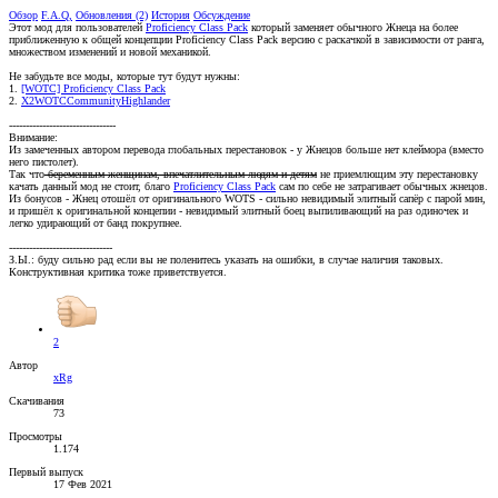
Обзор
F.A.Q,
Обновления (2)
История
Обсуждение
Этот мод для пользователей
Proficiency Class Pack
который заменяет обычного Жнеца на более
приближенную к общей концепции Proficiency Class Pack версию с раскачкой в зависимости от ранга,
множеством изменений и новой механикой.
Не забудьте все моды, которые тут будут нужны:
1.
[WOTC] Proficiency Class Pack
2.
X2WOTCCommunityHighlander
--------------------------------
Внимание:
Из замеченных автором перевода глобальных перестановок - у Жнецов больше нет клеймора (вместо
него пистолет).
Так что
беременным женщинам, впечатлительным людям и детям
не приемлющим эту перестановку
качать данный мод не стоит, благо
Proficiency Class Pack
сам по себе не затрагивает обычных жнецов.
Из бонусов - Жнец отошёл от оригинального WOTS - сильно невидимый элитный сапёр с парой мин,
и пришёл к оригинальной концепии - невидимый элитный боец выпиливающий на раз одиночек и
легко удирающий от банд покрупнее.
-------------------------------
З.Ы.: буду сильно рад если вы не поленитесь указать на ошибки, в случае наличия таковых.
Конструктивная критика тоже приветствуется.
2
Автор
xRg
Скачивания
73
Просмотры
1.174
Первый выпуск
17 Фев 2021