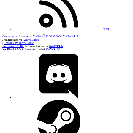
RSS
®
Community platform by XenForo
© 2010-2026 XenForo Ltd.
Локализация от
XenForo.Info
|
Add-ons by ThemeHouse
XenTorneo 2 PRO
© Jason Axelrod of
8WAYRUN
XenRio 2 PRO
© Jason Axelrod of
8WAYRUN