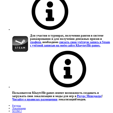
Для участия в турнирах, получении рангов в системе
ранжирования и для получения денежных призов и
трофеев
, необходимо
связать свою учётную запись в Steam
с учётной записью на моём сайте KhaytovHit games.
Пользователи KhaytvHit games имеют возможность создавать и
загружать свои локализации и моды для игр в
Ресурс Менеджере
!
Читайте о правилах размещения
локализаций\модов.
Ресурсы
Локализации
XCOM 2