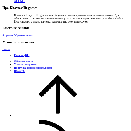
XCOM 2
Про KhaytovHit games
Я создал KhaytovHit games для общения с моими фолловерами и подписчиками. Для
обсуждения со всеми пользователями игр, в которые я играю на своих youtube, twitch и
kick каналах, а также на темы, которые нас всех интересуют.
Быстрые ссылки
Форумы
Обратная связь
Меню пользователя
Войти
Russian (RU)
Обратная связь
Условия и правила
Политика конфиденциальности
Помощь