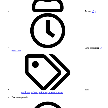
Автор
xRg
Дата создания
17
Фев 2021
Теги
proficiency class pack
жнец
новые классы
Рекомендуемый