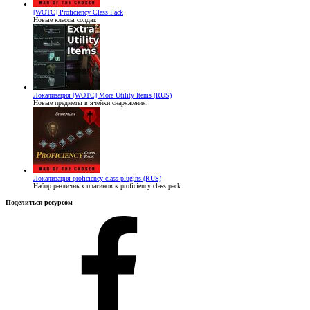
[WOTC] Proficiency Class Pack
Новые классы солдат.
Локализация
[WOTC] More Utility Items (RUS)
Новые предметы в ячейки снаряжения.
Локализация
proficiency class plugins (RUS)
Набор различных плагинов к proficiency class pack.
Поделиться ресурсом