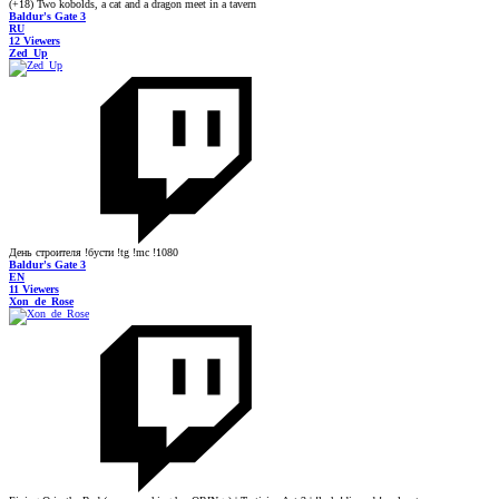
(+18) Two kobolds, a cat and a dragon meet in a tavern
Baldur's Gate 3
RU
12 Viewers
Zed_Up
День строителя !бусти !tg !mc !1080
Baldur's Gate 3
EN
11 Viewers
Xon_de_Rose