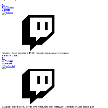
RU
139 Viewers
Zantore
!юбилей. Кооп начнется в 11:00, пока мучаем клыкастого монаха.
Baldur's Gate 3
RU
64 Viewers
seihoukei
Балдурке исполнилось 3 года! Юбилейный ко-оп с легендами @zantore @talam_casual_play