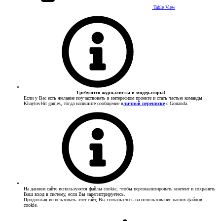
Table View
Требуются журналисты и модераторы!
Если у Вас есть желание поучаствовать в интересном проекте и стать частью команды
KhaytovHit games, тогда напишите сообщение в
личной переписке
с Gonanda.
На данном сайте используются файлы cookie, чтобы персонализировать контент и сохранить
Ваш вход в систему, если Вы зарегистрируетесь.
Продолжая использовать этот сайт, Вы соглашаетесь на использование наших файлов
cookie.