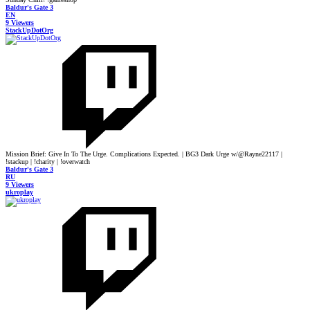
Baldur's Gate 3
EN
9 Viewers
StackUpDotOrg
Mission Brief: Give In To The Urge. Complications Expected. | BG3 Dark Urge w/@Rayne22117 |
!stackup | !charity | !overwatch
Baldur's Gate 3
RU
9 Viewers
ukroplay