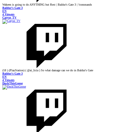
Wakeen is going to do ANYTHING but Rest | Baldur's Gate 3 | !commands
Baldur's Gate 3
EN
4 Viewers
Caryse_TV
(18 ) (PlayStation) ( @ai_licia ) So what damage can we do in Baldur's Gate
Baldur's Gate 3
EN
4 Viewers
DuckThisGoose