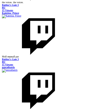
the voices. the voices.
Baldur's Gate 3
RU
15 Viewers
Katerina_Prince
Мой первый раз
Baldur's Gate 3
RU
15 Viewers
neocatharsls