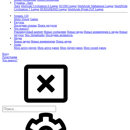
Турниры, Лиги
Лиги
Worlwide Civilization 6 League
XCOM League
Worldwide Warhammer League
WorldWide
Civilization 7 League
HUMANKIND League
Worldwide Hytale PvP League
Streams
134
Multi-Viewer
Games
Ресурсы
Последние отзывы
Поиск ресурсов
Что нового?
Рекомендуемый контент
Новые сообщения
Новые медиа
Новые комментарии к медиа
Новые
ресурсы
New threadmarks
Последняя активность
Медиа
Новые медиа
Новые комментарии
Поиск медиа
Steam
Most active players
Most active games
Most played games
Most owned games
Вход
Регистрация
Что нового?