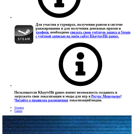
Для участия в турнирах, получении рангов в системе
ранжирования и для получения денежных призов и
трофеев
, необходимо
связать свою учётную запись в Steam
с учётной записью на моём сайте KhaytovHit games.
Пользователи KhaytvHit games имеют возможность создавать и
загружать свои локализации и моды для игр в
Ресурс Менеджере
!
Читайте о правилах размещения
локализаций\модов.
Streams
Games