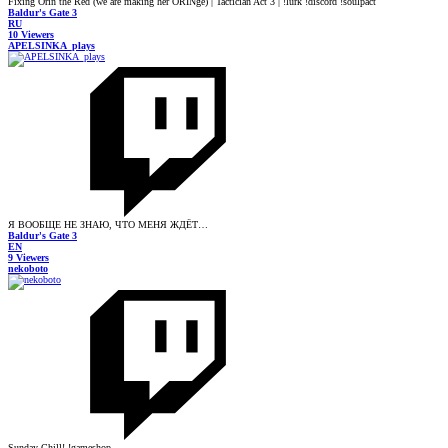
Fixing Orin the Red (we are making her ORINge) | Tactician Act 3 | !lurk !discord !soulpact
Baldur's Gate 3
RU
10 Viewers
APELSINKA_plays
Я ВООБЩЕ НЕ ЗНАЮ, ЧТО МЕНЯ ЖДЁТ…
Baldur's Gate 3
EN
9 Viewers
nekoboto
Sunday Chill! !gameshop