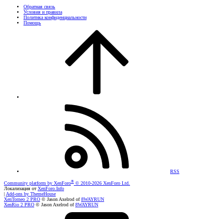
Обратная связь
Условия и правила
Политика конфиденциальности
Помощь
RSS
®
Community platform by XenForo
© 2010-2026 XenForo Ltd.
Локализация от
XenForo.Info
|
Add-ons by ThemeHouse
XenTorneo 2 PRO
© Jason Axelrod of
8WAYRUN
XenRio 2 PRO
© Jason Axelrod of
8WAYRUN