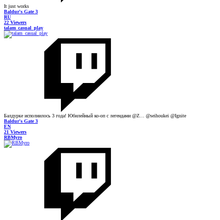
It just works
Baldur's Gate 3
RU
22 Viewers
talam_casual_play
Балдурке исполнилось 3 года! Юбилейный ко-оп с легендами @Z… @seihoukei @Ignite
Baldur's Gate 3
EN
21 Viewers
RBMyro