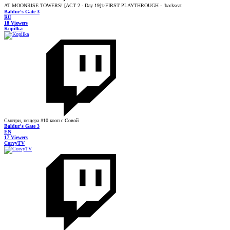
AT MOONRISE TOWERS! [ACT 2 - Day 19]✨FIRST PLAYTHROUGH - !backseat
Baldur's Gate 3
RU
18 Viewers
Kopilka
Смотри, пещера #10 кооп с Совой
Baldur's Gate 3
EN
17 Viewers
CorvyTV