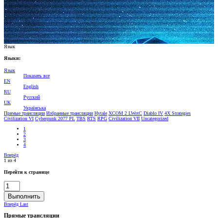
Язык
Языки:
Язык
Показать все
EN
English
RU
Pусский
UK
Українська
Прямые трансляции
Избранные трансляции
Hytale
XCOM 2 LWotC
Diablo IV
4Х Strategies
Civilization VI
Cyberpunk 2077 PL
TBS
RTS
RPG
Civilization VII
Uncategorized
1
2
3
4
Вперёд
1 из 4
Перейти к странице
Выполнить
Вперёд
Last
Прямые трансляции