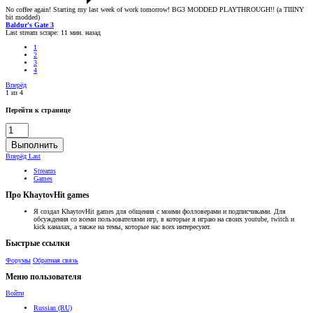
No coffee again! Starting my last week of work tomorrow! BG3 MODDED PLAYTHROUGH!! (a TIIINY
bit modded)
Baldur's Gate 3
Last stream scrape:
11 мин. назад
1
2
3
4
Вперёд
1 из 4
Перейти к странице
Выполнить
Вперёд
Last
Streams
Games
Про KhaytovHit games
Я создал KhaytovHit games для общения с моими фолловерами и подписчиками. Для
обсуждения со всеми пользователями игр, в которые я играю на своих youtube, twitch и
kick каналах, а также на темы, которые нас всех интересуют.
Быстрые ссылки
Форумы
Обратная связь
Меню пользователя
Войти
Russian (RU)