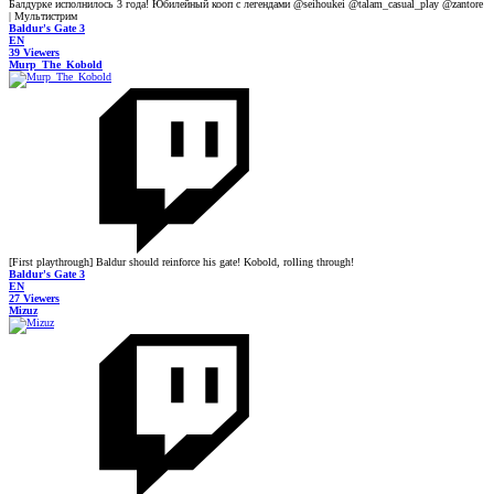
Балдурке исполнилось 3 года! Юбилейный кооп с легендами @seihoukei @talam_casual_play @zantore
| Мультистрим
Baldur's Gate 3
EN
39 Viewers
Murp_The_Kobold
[First playthrough] Baldur should reinforce his gate! Kobold, rolling through!
Baldur's Gate 3
EN
27 Viewers
Mizuz