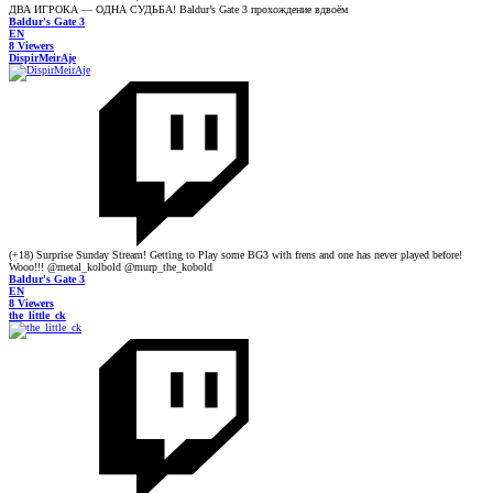
ДВА ИГРОКА — ОДНА СУДЬБА! Baldur’s Gate 3 прохождение вдвоём
Baldur's Gate 3
EN
8 Viewers
DispirMeirAje
(+18) Surprise Sunday Stream! Getting to Play some BG3 with frens and one has never played before!
Wooo!!! @metal_kolbold @murp_the_kobold
Baldur's Gate 3
EN
8 Viewers
the_little_ck