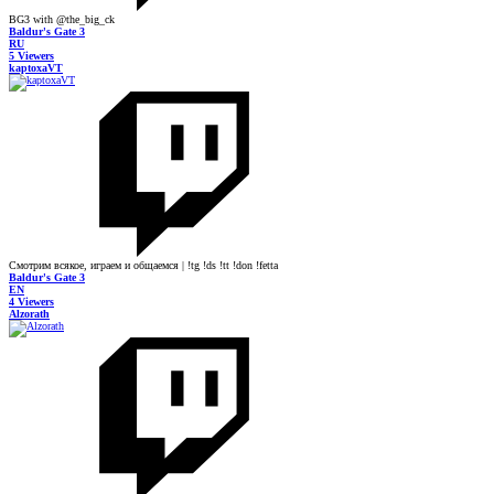
BG3 with @the_big_ck
Baldur's Gate 3
RU
5 Viewers
kaptoxaVT
Смотрим всякое, играем и общаемся | !tg !ds !tt !don !fetta
Baldur's Gate 3
EN
4 Viewers
Alzorath