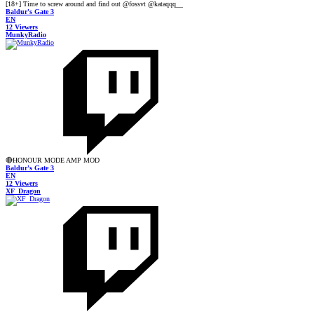
[18+] Time to screw around and find out @fossvt @kataqqq__
Baldur's Gate 3
EN
12 Viewers
MunkyRadio
🔴HONOUR MODE AMP MOD
Baldur's Gate 3
EN
12 Viewers
XF_Dragon