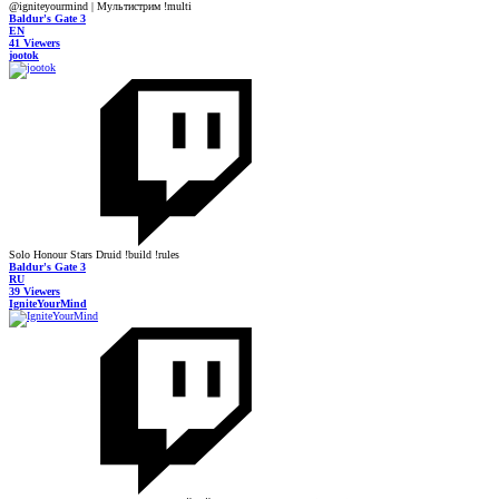
@igniteyourmind | Мультистрим !multi
Baldur's Gate 3
EN
41 Viewers
jootok
Solo Honour Stars Druid !build !rules
Baldur's Gate 3
RU
39 Viewers
IgniteYourMind