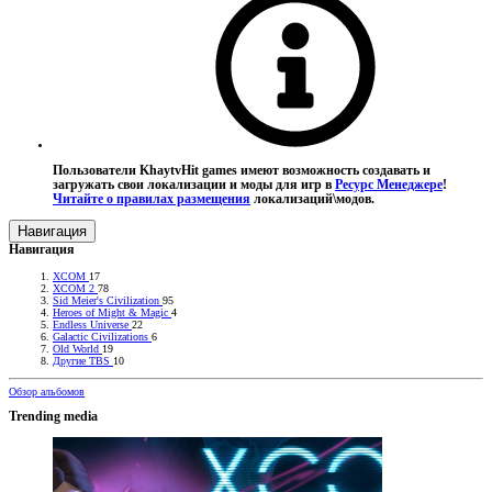
Пользователи KhaytvHit games имеют возможность создавать и
загружать свои локализации и моды для игр в
Ресурс Менеджере
!
Читайте о правилах размещения
локализаций\модов.
Навигация
Навигация
XCOM
17
XCOM 2
78
Sid Meier's Civilization
95
Heroes of Might & Magic
4
Endless Universe
22
Galactic Civilizations
6
Old World
19
Другие TBS
10
Обзор альбомов
Trending media