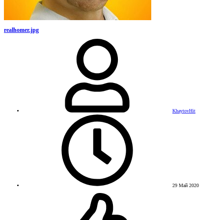
realhomer.jpg
KhaytovHit
29 Май 2020