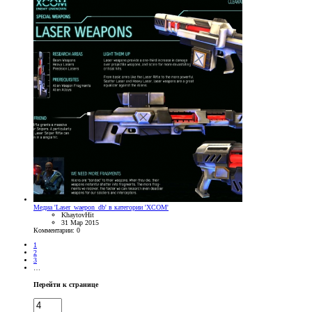
Медиа 'Laser_waepon_db' в категории 'XCOM'
KhaytovHit
31 Мар 2015
Комментарии: 0
1
2
3
…
Перейти к странице