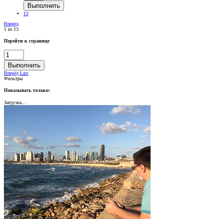
Выполнить
13
Вперёд
1 из 13
Перейти к странице
Выполнить
Вперёд
Last
Фильтры
Показывать только:
Загрузка…