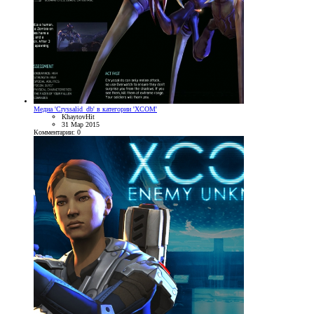
Медиа 'Cryssalid_db' в категории 'XCOM'
KhaytovHit
31 Мар 2015
Комментарии: 0