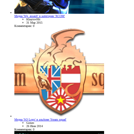
Медиа 'Wp_assault' в категории 'XCOM'
KhaytovHit
31 Мар 2015
Комментарии: 0
Медиа 'SQ Logo' в альбоме 'Steam squad'
Gonzo
26 Июн 2014
Комментарии: 0