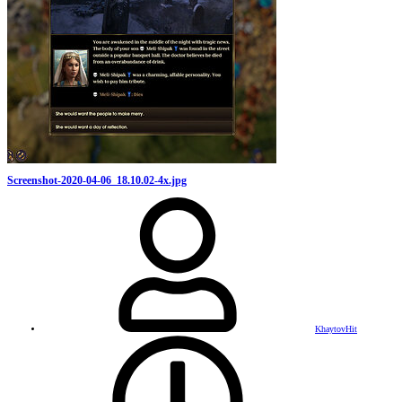
Screenshot-2020-04-06_18.10.02-4x.jpg
KhaytovHit