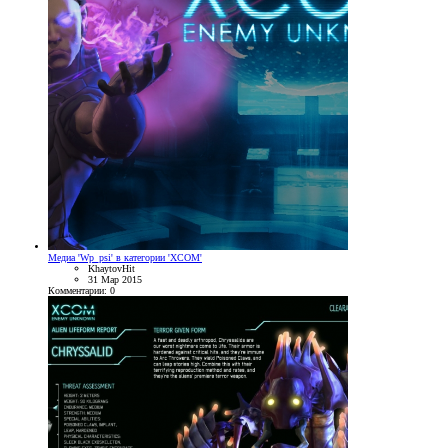
Медиа 'Wp_psi' в категории 'XCOM'
KhaytovHit
31 Мар 2015
Комментарии: 0