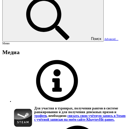
Поиск
Advanced…
Меню
Медиа
Для участия в турнирах, получении рангов в системе
ранжирования и для получения денежных призов и
трофеев
, необходимо
связать свою учётную запись в Steam
с учётной записью на моём сайте KhaytovHit games.