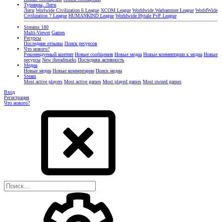
Турниры, Лиги
Лиги
Worlwide Civilization 6 League
XCOM League
Worldwide Warhammer League
WorldWide
Civilization 7 League
HUMANKIND League
Worldwide Hytale PvP League
Streams
180
Multi-Viewer
Games
Ресурсы
Последние отзывы
Поиск ресурсов
Что нового?
Рекомендуемый контент
Новые сообщения
Новые медиа
Новые комментарии к медиа
Новые
ресурсы
New threadmarks
Последняя активность
Медиа
Новые медиа
Новые комментарии
Поиск медиа
Steam
Most active players
Most active games
Most played games
Most owned games
Вход
Регистрация
Что нового?