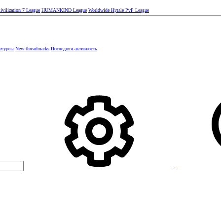
vilization 7 League
HUMANKIND League
Worldwide Hytale PvP League
есурсы
New threadmarks
Последняя активность