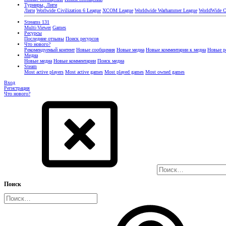
Турниры, Лиги
Лиги
Worlwide Civilization 6 League
XCOM League
Worldwide Warhammer League
WorldWide Ci
Streams
131
Multi-Viewer
Games
Ресурсы
Последние отзывы
Поиск ресурсов
Что нового?
Рекомендуемый контент
Новые сообщения
Новые медиа
Новые комментарии к медиа
Новые р
Медиа
Новые медиа
Новые комментарии
Поиск медиа
Steam
Most active players
Most active games
Most played games
Most owned games
Вход
Регистрация
Что нового?
Поиск