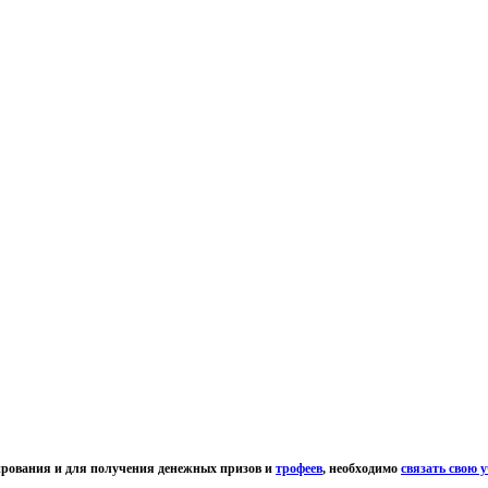
жирования и для получения денежных призов и
трофеев
, необходимо
связать свою у