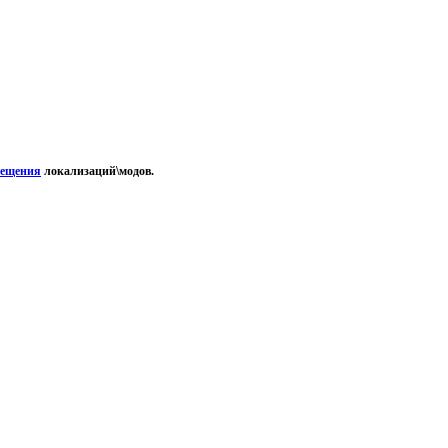
мещения
локализаций\модов.