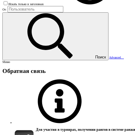
Искать только в заголовках
От:
Поиск
Advanced…
Меню
Обратная связь
Для участия в турнирах, получении рангов в системе ран