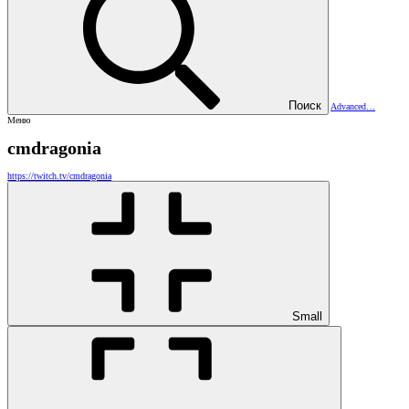
Поиск
Advanced…
Меню
cmdragonia
https://twitch.tv/cmdragonia
Small