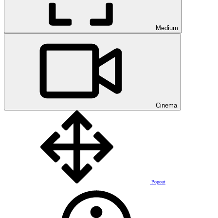
Medium
Cinema
Popout