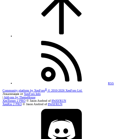
RSS
®
Community platform by XenForo
© 2010-2026 XenForo Ltd.
Локализация от
XenForo.Info
|
Add-ons by ThemeHouse
XenTorneo 2 PRO
© Jason Axelrod of
8WAYRUN
XenRio 2 PRO
© Jason Axelrod of
8WAYRUN