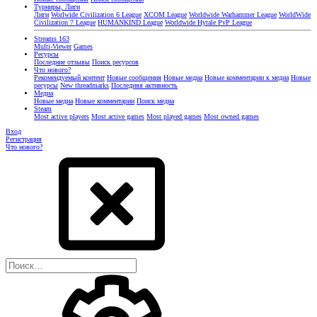
Турниры, Лиги
Лиги
Worlwide Civilization 6 League
XCOM League
Worldwide Warhammer League
WorldWide
Civilization 7 League
HUMANKIND League
Worldwide Hytale PvP League
Streams
163
Multi-Viewer
Games
Ресурсы
Последние отзывы
Поиск ресурсов
Что нового?
Рекомендуемый контент
Новые сообщения
Новые медиа
Новые комментарии к медиа
Новые
ресурсы
New threadmarks
Последняя активность
Медиа
Новые медиа
Новые комментарии
Поиск медиа
Steam
Most active players
Most active games
Most played games
Most owned games
Вход
Регистрация
Что нового?