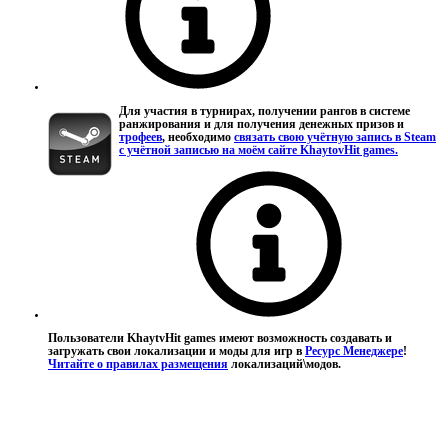
Для участия в турнирах, получении рангов в системе
ранжирования и для получения денежных призов и
трофеев
, необходимо
связать свою учётную запись в Steam
с учётной записью на моём сайте KhaytovHit games.
Пользователи KhaytvHit games имеют возможность создавать и
загружать свои локализации и моды для игр в
Ресурс Менеджере
!
Читайте о правилах размещения
локализаций\модов.