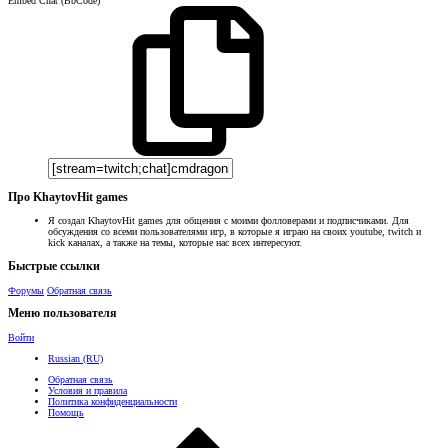
Embed Chat (BbCode)
Про KhaytovHit games
Я создал KhaytovHit games для общения с моими фолловерами и подписчиками. Для
обсуждения со всеми пользователями игр, в которые я играю на своих youtube, twitch и
kick каналах, а также на темы, которые нас всех интересуют.
Быстрые ссылки
Форумы
Обратная связь
Меню пользователя
Войти
Russian (RU)
Обратная связь
Условия и правила
Политика конфиденциальности
Помощь