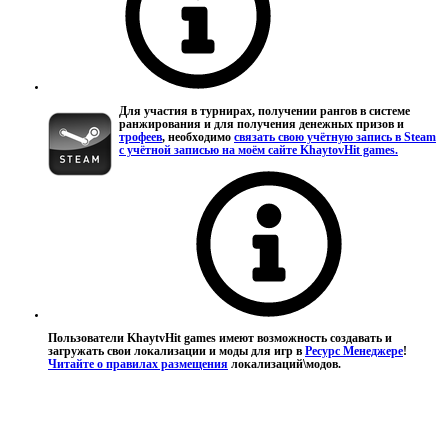
Для участия в турнирах, получении рангов в системе
ранжирования и для получения денежных призов и
трофеев
, необходимо
связать свою учётную запись в Steam
с учётной записью на моём сайте KhaytovHit games.
Пользователи KhaytvHit games имеют возможность создавать и
загружать свои локализации и моды для игр в
Ресурс Менеджере
!
Читайте о правилах размещения
локализаций\модов.