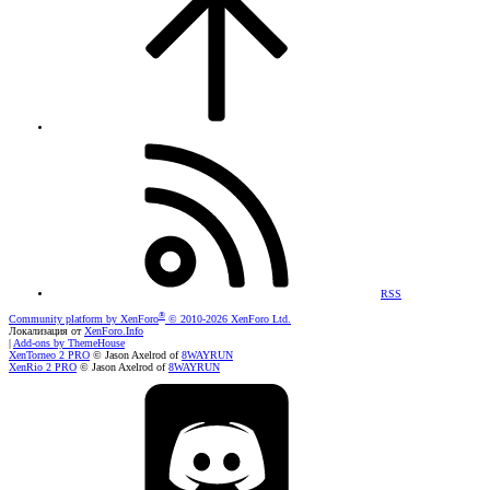
RSS
®
Community platform by XenForo
© 2010-2026 XenForo Ltd.
Локализация от
XenForo.Info
|
Add-ons by ThemeHouse
XenTorneo 2 PRO
© Jason Axelrod of
8WAYRUN
XenRio 2 PRO
© Jason Axelrod of
8WAYRUN