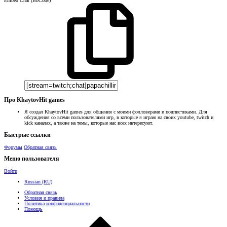
Embed Chat (BbCode)
Про KhaytovHit games
Я создал KhaytovHit games для общения с моими фолловерами и подписчиками. Для
обсуждения со всеми пользователями игр, в которые я играю на своих youtube, twitch и
kick каналах, а также на темы, которые нас всех интересуют.
Быстрые ссылки
Форумы
Обратная связь
Меню пользователя
Войти
Russian (RU)
Обратная связь
Условия и правила
Политика конфиденциальности
Помощь