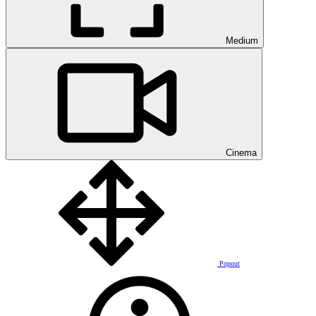
Medium
Cinema
Popout