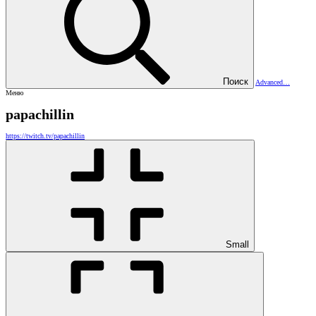
Поиск
Advanced…
Меню
papachillin
https://twitch.tv/papachillin
Small