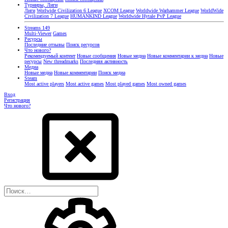
Турниры, Лиги
Лиги
Worlwide Civilization 6 League
XCOM League
Worldwide Warhammer League
WorldWide
Civilization 7 League
HUMANKIND League
Worldwide Hytale PvP League
Streams
149
Multi-Viewer
Games
Ресурсы
Последние отзывы
Поиск ресурсов
Что нового?
Рекомендуемый контент
Новые сообщения
Новые медиа
Новые комментарии к медиа
Новые
ресурсы
New threadmarks
Последняя активность
Медиа
Новые медиа
Новые комментарии
Поиск медиа
Steam
Most active players
Most active games
Most played games
Most owned games
Вход
Регистрация
Что нового?