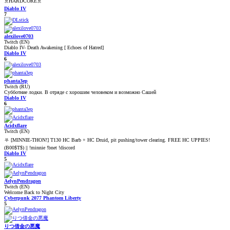
☠️HARDCORE☠️
Diablo IV
7
alexilove0703
Twitch (EN)
Diablo IV- Death Awakening [ Echoes of Hatred]
Diablo IV
6
phanta3ep
Twitch (RU)
Субботние лодки. В отряде с хорошим человеком и возможно Сашей
Diablo IV
6
Acidxflare
Twitch (EN)
⛧ [MINNIE-THON!] T130 HC Barb + HC Druid, pit pushing/tower clearing. FREE HC UPPIES!
(B00$T$) || !minnie !bnet !discord
Diablo IV
5
AelynPendragon
Twitch (EN)
Welcome Back to Night City
Cyberpunk 2077 Phantom Liberty
5
りつ借金の悪魔