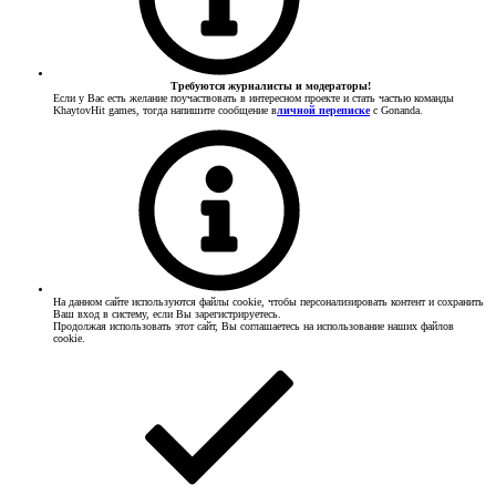
Требуются журналисты и модераторы!
Если у Вас есть желание поучаствовать в интересном проекте и стать частью команды
KhaytovHit games, тогда напишите сообщение в
личной переписке
с Gonanda.
На данном сайте используются файлы cookie, чтобы персонализировать контент и сохранить
Ваш вход в систему, если Вы зарегистрируетесь.
Продолжая использовать этот сайт, Вы соглашаетесь на использование наших файлов
cookie.