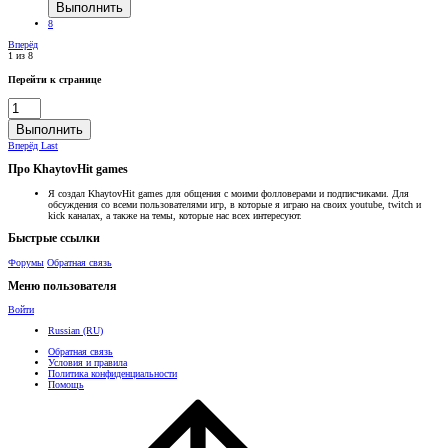
Выполнить
8
Вперёд
1 из 8
Перейти к странице
Выполнить
Вперёд
Last
Про KhaytovHit games
Я создал KhaytovHit games для общения с моими фолловерами и подписчиками. Для
обсуждения со всеми пользователями игр, в которые я играю на своих youtube, twitch и
kick каналах, а также на темы, которые нас всех интересуют.
Быстрые ссылки
Форумы
Обратная связь
Меню пользователя
Войти
Russian (RU)
Обратная связь
Условия и правила
Политика конфиденциальности
Помощь