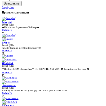
Выполнить
Вперёд
Last
Прямые трансляции
P4wnyhof
Twitch (EN)
🔥D4 without Expansions Challenge🔥
Diablo IV
352
Livibee
Twitch (EN)
me after bricking my 20th item today 😡
Diablo IV
98
1Koolchick
Twitch (EN)
**Hardcore MOM Shenanigans** HC 300P || HC SSF 262P ❤️ Team Army of the Dead ❤️
Diablo IV
79
bittersweetraz
Twitch (EN)
Farming for towers & 300 grind :)) | 18+ | !cube !plus !socials !razer
Diablo IV
74
BiGKhAoX