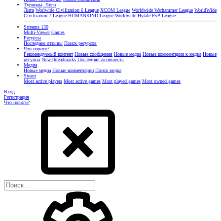
Турниры, Лиги
Лиги
Worlwide Civilization 6 League
XCOM League
Worldwide Warhammer League
WorldWide
Civilization 7 League
HUMANKIND League
Worldwide Hytale PvP League
Streams
130
Multi-Viewer
Games
Ресурсы
Последние отзывы
Поиск ресурсов
Что нового?
Рекомендуемый контент
Новые сообщения
Новые медиа
Новые комментарии к медиа
Новые
ресурсы
New threadmarks
Последняя активность
Медиа
Новые медиа
Новые комментарии
Поиск медиа
Steam
Most active players
Most active games
Most played games
Most owned games
Вход
Регистрация
Что нового?