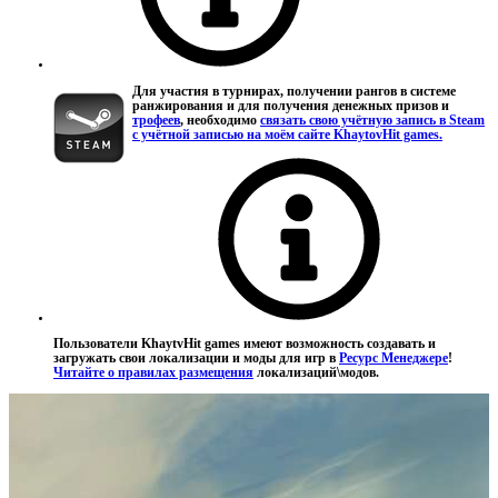
Для участия в турнирах, получении рангов в системе
ранжирования и для получения денежных призов и
трофеев
, необходимо
связать свою учётную запись в Steam
с учётной записью на моём сайте KhaytovHit games.
Пользователи KhaytvHit games имеют возможность создавать и
загружать свои локализации и моды для игр в
Ресурс Менеджере
!
Читайте о правилах размещения
локализаций\модов.