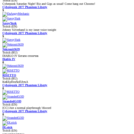
Twitch (EN)
Cyberpunk Saturday Night! Biz and Gigs as usual! Come hang out Chooms!
Cyberpunk 2077 Phantom Liberty
9
SavoyYurk
Twitch (EN)
Johnny Silverhand is my inner voice tonight
Cyberpunk 2077 Phantom Liberty
9
Nekronit3639
Twitch (RU)
DIABLO IV Бегаем сезончик
Diablo IV
8
RISETTO
Twitch (RU)
КиБЕрПсиХоПАткА
Cyberpunk 2077 Phantom Liberty
8
StrandedGOD
Twitch (EN)
[CC] Just a normal playthrough !discord
Cyberpunk 2077 Phantom Liberty
8
DLstick
Twitch (EN)