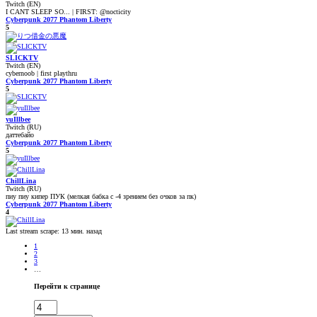
Twitch (EN)
I CANT SLEEP SO... | FIRST: @nocticity
Cyberpunk 2077 Phantom Liberty
5
SLICKTV
Twitch (EN)
cybernoob | first playthru
Cyberpunk 2077 Phantom Liberty
5
yuIllbee
Twitch (RU)
даттебайо
Cyberpunk 2077 Phantom Liberty
5
ChillLina
Twitch (RU)
пиу пиу кипер ПУК (мелкая бабка с -4 зрением без очков за пк)
Cyberpunk 2077 Phantom Liberty
4
Last stream scrape:
13 мин. назад
1
2
3
…
Перейти к странице