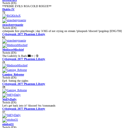
Twitch (EN)
**PRIME EVILS ROA COLD ROGUE**
Diablo IV
72
strawberrytoastie
Twitch (EN)
cyberpunk first playthrough | day 3/365 of not crying on stream !pluspush !discord !pogshop [ENG/TH]
Cyberpunk 2077 Phantom Liberty
62
MediocreMischief
Twitch (EN)
The Liability Is Back 🌃👀 | 🔞
Cyberpunk 2077 Phantom Liberty
21
Gaming_Reborne
Twitch (EN)
Ep4. Seeing the sights
Cyberpunk 2077 Phantom Liberty
19
WeFlyDaily
Twitch (EN)
Let's get back into it! !discord !tts !commands
Cyberpunk 2077 Phantom Liberty
17
ottobot31
Twitch (EN)