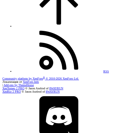
RSS
®
Community platform by XenForo
© 2010-2026 XenForo Ltd.
Локализация от
XenForo.Info
|
Add-ons by ThemeHouse
XenTorneo 2 PRO
© Jason Axelrod of
8WAYRUN
XenRio 2 PRO
© Jason Axelrod of
8WAYRUN