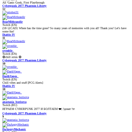
All 'Ganic Gonk, First Playthrough
Cyberpunk 2077 Phantom Liberty
12
BearMithrandir
Twitch (EN)
(18+){CAD} Where has the time gone? So many years of memories with you all! Thank you! Let's have
some fun!
Diablo IV
11
crvmble_
Twitch (EN)
🔵chill strim 🔵
Cyberpunk 2077 Phantom Liberty
10
DarthVapes_
Twitch (EN)
Chill vibes and stuff [PCG Alerts]
Diablo IV
10
anastasia_borisova
Twitch (RU)
ИГРАЕМ CYBERPUNK 2077 И БОЛТАЕМ ❤️| !донат !тг
Cyberpunk 2077 Phantom Liberty
9
DaAngryMechanic