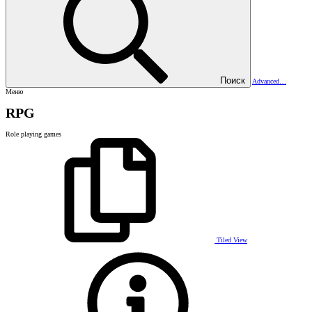
Поиск
Advanced…
Меню
RPG
Role playing games
Tiled View