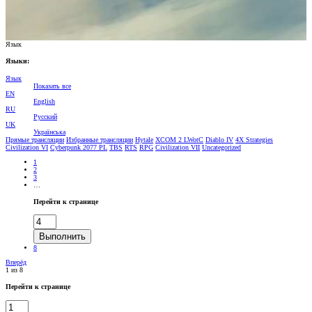
Язык
Языки:
Язык
Показать все
EN
English
RU
Pусский
UK
Українська
Прямые трансляции
Избранные трансляции
Hytale
XCOM 2 LWotC
Diablo IV
4Х Strategies
Civilization VI
Cyberpunk 2077 PL
TBS
RTS
RPG
Civilization VII
Uncategorized
1
2
3
…
Перейти к странице
Выполнить
8
Вперёд
1 из 8
Перейти к странице