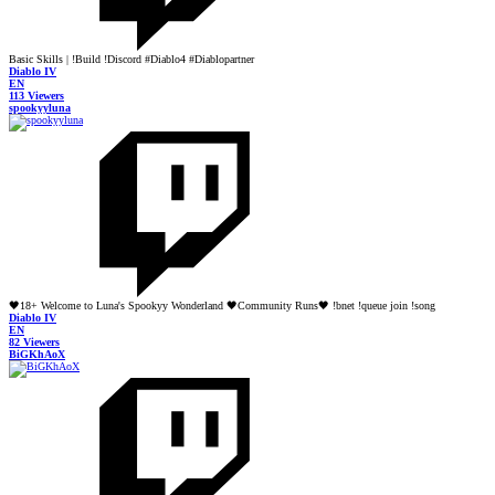
Basic Skills | !Build !Discord #Diablo4 #Diablopartner
Diablo IV
EN
113 Viewers
spookyyluna
🖤18+ Welcome to Luna's Spookyy Wonderland 🖤Community Runs🖤 !bnet !queue join !song
Diablo IV
EN
82 Viewers
BiGKhAoX