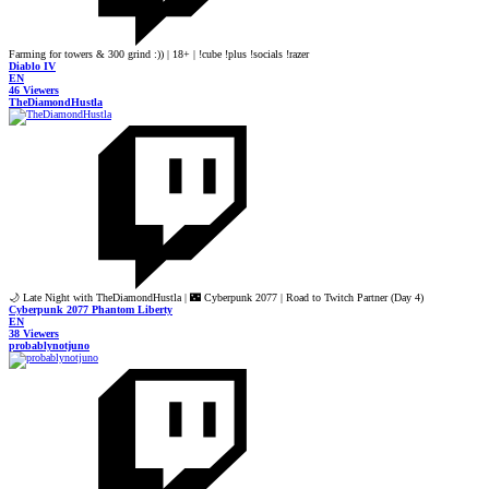
Farming for towers & 300 grind :)) | 18+ | !cube !plus !socials !razer
Diablo IV
EN
46 Viewers
TheDiamondHustla
🌙 Late Night with TheDiamondHustla | 🌃 Cyberpunk 2077 | Road to Twitch Partner (Day 4)
Cyberpunk 2077 Phantom Liberty
EN
38 Viewers
probablynotjuno