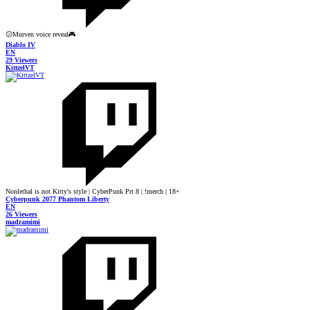
😕Murven voice reveal🎮
Diablo IV
EN
29 Viewers
KittzelVT
Nonlethal is not Kitty's style | CyberPunk Prt 8 | !merch | 18+
Cyberpunk 2077 Phantom Liberty
EN
26 Viewers
madramimi