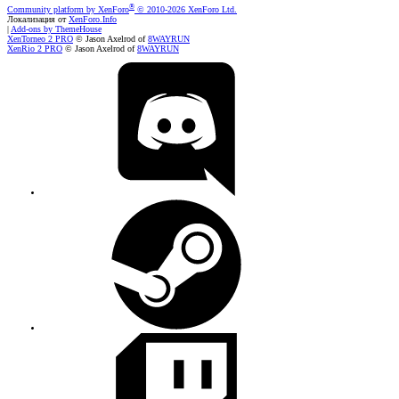
®
Community platform by XenForo
© 2010-2026 XenForo Ltd.
Локализация от
XenForo.Info
|
Add-ons by ThemeHouse
XenTorneo 2 PRO
© Jason Axelrod of
8WAYRUN
XenRio 2 PRO
© Jason Axelrod of
8WAYRUN