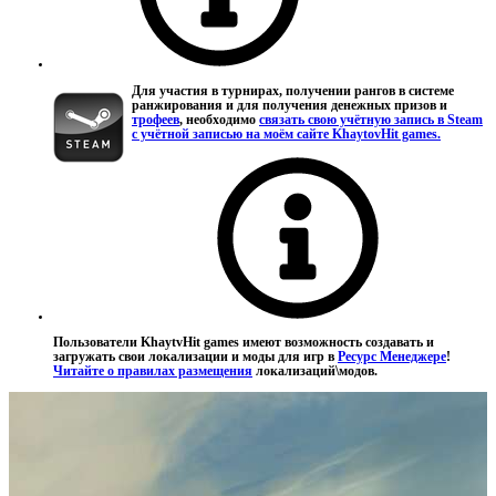
Для участия в турнирах, получении рангов в системе
ранжирования и для получения денежных призов и
трофеев
, необходимо
связать свою учётную запись в Steam
с учётной записью на моём сайте KhaytovHit games.
Пользователи KhaytvHit games имеют возможность создавать и
загружать свои локализации и моды для игр в
Ресурс Менеджере
!
Читайте о правилах размещения
локализаций\модов.