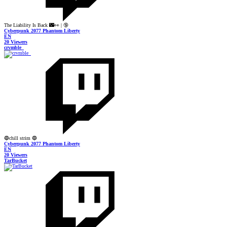
The Liability Is Back 🌃👀 | 🔞
Cyberpunk 2077 Phantom Liberty
EN
20 Viewers
crvmble_
🔵chill strim 🔵
Cyberpunk 2077 Phantom Liberty
EN
20 Viewers
TarBucket