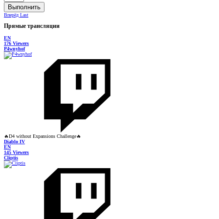
Выполнить
Вперёд
Last
Прямые трансляции
EN
176 Viewers
P4wnyhof
🔥D4 without Expansions Challenge🔥
Diablo IV
EN
145 Viewers
Cliptis