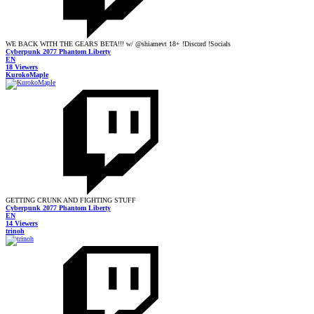
WE BACK WITH THE GEARS BETA!!! w/ @shiamevt 18+ !Discord !Socials
Cyberpunk 2077 Phantom Liberty
EN
18 Viewers
KurokoMaple
GETTING CRUNK AND FIGHTING STUFF
Cyberpunk 2077 Phantom Liberty
EN
14 Viewers
trinoh