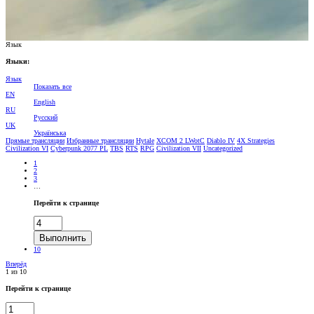
Язык
Языки:
Язык
Показать все
EN
English
RU
Pусский
UK
Українська
Прямые трансляции
Избранные трансляции
Hytale
XCOM 2 LWotC
Diablo IV
4Х Strategies
Civilization VI
Cyberpunk 2077 PL
TBS
RTS
RPG
Civilization VII
Uncategorized
1
2
3
…
Перейти к странице
Выполнить
10
Вперёд
1 из 10
Перейти к странице