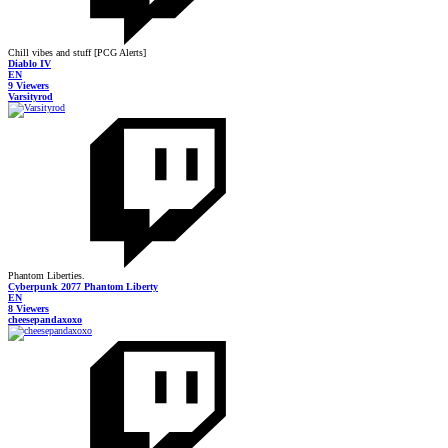
Chill vibes and stuff [PCG Alerts]
Diablo IV
EN
9 Viewers
Varsityrod
Phantom Liberties.
Cyberpunk 2077 Phantom Liberty
EN
8 Viewers
cheesepandaxoxo