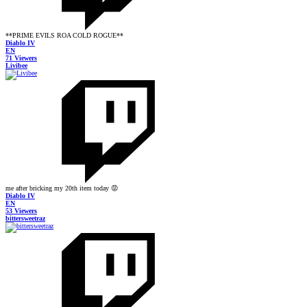
**PRIME EVILS ROA COLD ROGUE**
Diablo IV
EN
71 Viewers
Livibee
me after bricking my 20th item today 😡
Diablo IV
EN
53 Viewers
bittersweetraz