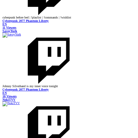
cyberpunk before bed | !playlist | !commands | !wishlist
Cyberpunk 2077 Phantom Liberty
EN
11 Viewers
SavoyYurk
Johnny Silverhand is my inner voice tonight
Cyberpunk 2077 Phantom Liberty
EN
10 Viewers
NokiTVV