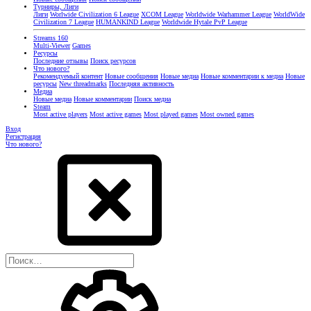
Турниры, Лиги
Лиги
Worlwide Civilization 6 League
XCOM League
Worldwide Warhammer League
WorldWide
Civilization 7 League
HUMANKIND League
Worldwide Hytale PvP League
Streams
160
Multi-Viewer
Games
Ресурсы
Последние отзывы
Поиск ресурсов
Что нового?
Рекомендуемый контент
Новые сообщения
Новые медиа
Новые комментарии к медиа
Новые
ресурсы
New threadmarks
Последняя активность
Медиа
Новые медиа
Новые комментарии
Поиск медиа
Steam
Most active players
Most active games
Most played games
Most owned games
Вход
Регистрация
Что нового?