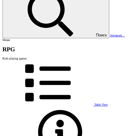
Поиск
Advanced…
Меню
RPG
Role playing games
Table View