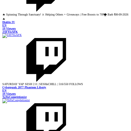
🔥 Spinning Through Sanctuary! ⚔️ Helping Others + Giveaways | Free Boosts to 70❗🌪️ Barb ❗08-09-2026
🔥
Diablo IV
EN
19 Viewers
JAYYisAFK
SATURDAY YAP SESH 2.0 | SESHnCHILL | 516/550 FOLLOWS
Cyberpunk 2077 Phantom Liberty
EN
19 Viewers
TaYuCompletionist