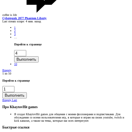
coffee is life
Cyberpunk 2077 Phantom Liberty
Last stream scrape:
4 мин. назад
1
2
3
…
Перейти к странице
Выполнить
10
Вперёд
1 из 10
Перейти к странице
Выполнить
Вперёд
Last
Про KhaytovHit games
Я создал KhaytovHit games для общения с моими фолловерами и подписчиками. Для
обсуждения со всеми пользователями игр, в которые я играю на своих youtube, twitch и
kick каналах, а также на темы, которые нас всех интересуют.
Быстрые ссылки