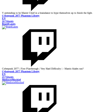
V pretending to be Master Chief in a braindance to hype themselves up to finish the fight.
Cyberpunk 2077 Phantom Liberty
EN
24 Viewers
BeardLasers
Cyberpunk 2077 | First Playthrough | Very Hard Difficulty | - Mantis blades run?
Cyberpunk 2077 Phantom Liberty
EN
23 Viewers
MediocreMischief